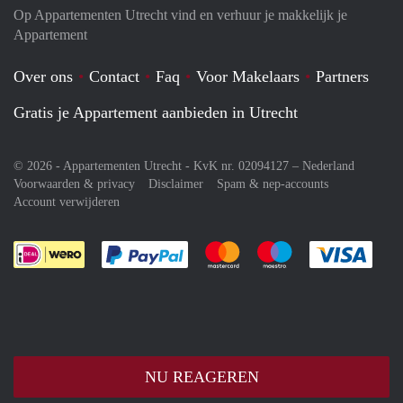
Op Appartementen Utrecht vind en verhuur je makkelijk je
Appartement
Over ons
Contact
Faq
Voor Makelaars
Partners
Gratis je Appartement aanbieden in Utrecht
© 2026 - Appartementen Utrecht - KvK nr. 02094127 –
Nederland
Voorwaarden & privacy
Disclaimer
Spam & nep-accounts
Account verwijderen
Je rekent gemakkelijk af met Paypal
Je rekent gemakkelijk af met M
Je rekent gemakkelij
Je re
NU REAGEREN