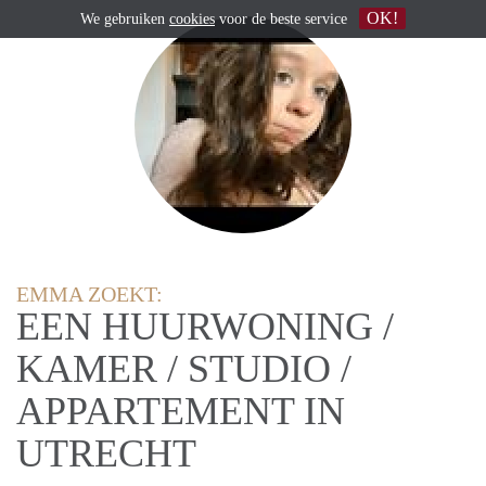
OK!
We gebruiken
cookies
voor de beste service
EMMA ZOEKT:
EEN HUURWONING /
KAMER / STUDIO /
APPARTEMENT IN
UTRECHT