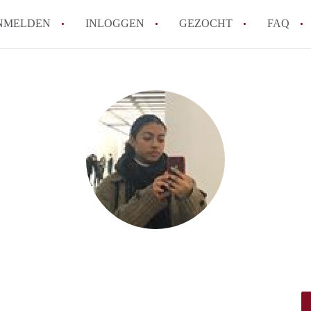
NMELDEN
INLOGGEN
GEZOCHT
FAQ
How to translate AppartementenUtrecht!
Wat is AppartementenUtrecht?
Wat is de privacyverklaring van Appartem
Berekent AppartementenUtrecht
makelaarsvergoeding/bemiddelingsvergoe
Is AppartementenUtrecht verantwoordelij
Appartement / Appartementen in Utrecht?
Alle veelgestelde vragen