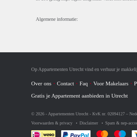
Algemene informatie:
Op Appartementen Utrecht vind en verhuur je makkeli
Over ons
Contact
Faq
Voor Makelaars
P
Gratis je Appartement aanbieden in Utrecht
© 2026 - Appartementen Utrecht - KvK nr. 02094127 –
Ned
Voorwaarden & privacy
Disclaimer
Spam & nep-acco
Je rekent gemakkelijk af 
Je rekent gemak
Je rek