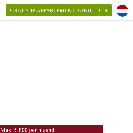
GRATIS JE APPARTEMENT AANBIEDEN
entenUtrecht ?
ding?
k voor het aangeboden
Max. € 800 per maand