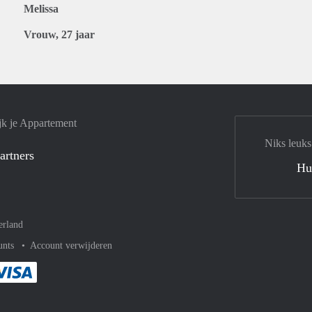
Melissa
Vrouw, 27 jaar
jk je Appartement
Niks leuks
artners
Hu
erland
unts
Account verwijderen
met Paypal
kelijk af met Mastercard
ent gemakkelijk af met Meastro
Je rekent gemakkelijk af met Visa