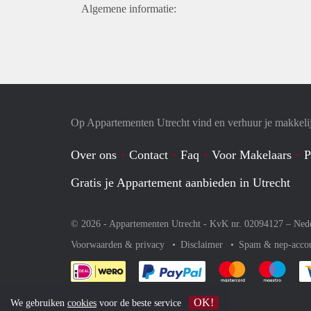
Algemene informatie:
Op Appartementen Utrecht vind en verhuur je makkeli
Over ons
Contact
Faq
Voor Makelaars
P
Gratis je Appartement aanbieden in Utrecht
© 2026 - Appartementen Utrecht - KvK nr. 02094127 –
Ned
Voorwaarden & privacy
Disclaimer
Spam & nep-acco
Je rekent gemakkelijk af 
Je rekent gemak
Je rek
OK!
We gebruiken
cookies
voor de beste service