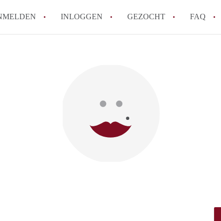
NMELDEN
INLOGGEN
GEZOCHT
FAQ
How to translate AppartementenUtrecht!
Wat is AppartementenUtrecht?
Wat is de privacyverklaring van Appartem
Berekent AppartementenUtrecht
makelaarsvergoeding/bemiddelingsvergoe
Is AppartementenUtrecht verantwoordelij
Appartement / Appartementen in Utrecht?
Alle veelgestelde vragen