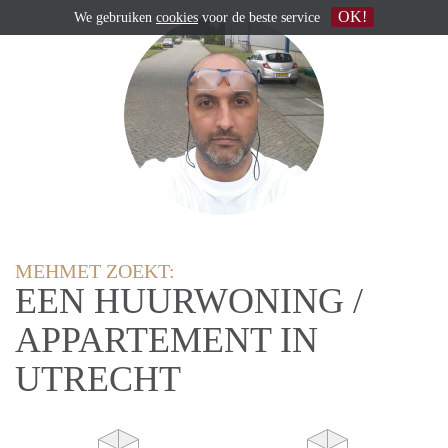
OK!
We gebruiken
cookies
voor de beste service
MEHMET ZOEKT:
EEN HUURWONING /
APPARTEMENT IN
UTRECHT