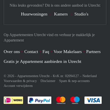
Niks leuks gevonden? Dit is ons andere aanbod in Utrecht:
Huurwoningen
Kamers
Studio's
Op Appartementen Utrecht vind en verhuur je makkelijk je
Appartement
Over ons
Contact
Faq
Voor Makelaars
Partners
Gratis je Appartement aanbieden in Utrecht
© 2026 - Appartementen Utrecht - KvK nr. 02094127 –
Nederland
Voorwaarden & privacy
Disclaimer
Spam & nep-accounts
Account verwijderen
Je rekent gemakkelijk af met Paypal
Je rekent gemakkelijk af met M
Je rekent gemakkelij
Je re