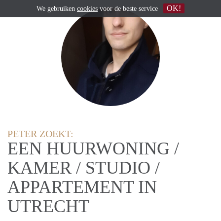
OK!
We gebruiken
cookies
voor de beste service
PETER ZOEKT:
EEN HUURWONING /
KAMER / STUDIO /
APPARTEMENT IN
UTRECHT