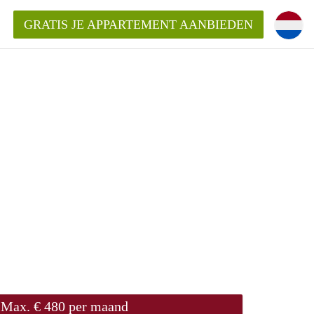
GRATIS JE APPARTEMENT AANBIEDEN
entenUtrecht ?
ding?
k voor het aangeboden
Max. € 480 per maand