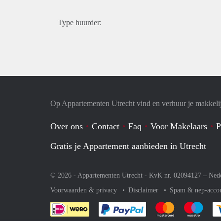
Type huurder:
Op Appartementen Utrecht vind en verhuur je makkeli
Over ons
Contact
Faq
Voor Makelaars
P
Gratis je Appartement aanbieden in Utrecht
© 2026 - Appartementen Utrecht - KvK nr. 02094127 –
Ned
Voorwaarden & privacy
Disclaimer
Spam & nep-acco
Je rekent gemakkelijk af 
Je rekent gemak
Je rek