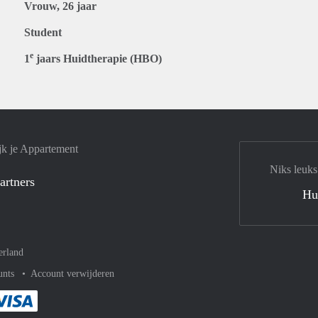
Vrouw, 26 jaar
Student
e
1
jaars Huidtherapie (HBO)
jk je Appartement
Niks leuks
artners
Hu
erland
unts
Account verwijderen
met Paypal
kelijk af met Mastercard
ent gemakkelijk af met Meastro
Je rekent gemakkelijk af met Visa