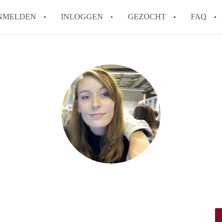
NMELDEN
INLOGGEN
GEZOCHT
FAQ
How to translate AppartementenUtrecht!
Wat is AppartementenUtrecht?
Wat is de privacyverklaring van Appartem
Berekent AppartementenUtrecht
makelaarsvergoeding/bemiddelingsvergoe
Is AppartementenUtrecht verantwoordelij
Appartement / Appartementen in Utrecht?
Alle veelgestelde vragen