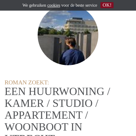
OK!
We gebruiken
cookies
voor de beste service
ROMAN ZOEKT:
EEN HUURWONING /
KAMER / STUDIO /
APPARTEMENT /
WOONBOOT IN