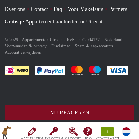
Over ons
Contact
Faq
Voor Makelaars
Partners
Gratis je Appartement aanbieden in Utrecht
© 2026 - Appartementen Utrecht - KvK nr. 02094127 –
Nederland
Voorwaarden & privacy
Disclaimer
Spam & nep-accounts
Account verwijderen
Je rekent gemakkelijk af met Paypal
Je rekent gemakkelijk af met M
Je rekent gemakkelij
Je re
NU REAGEREN
+
AANMELDEN
INLOGGEN
GEZOCHT
FAQ
APPARTEMENT