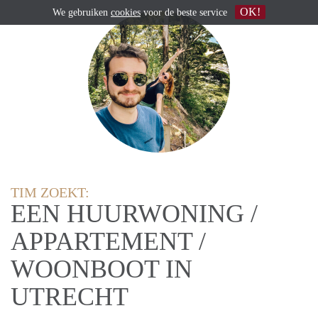
OK!
We gebruiken
cookies
voor de beste service
TIM ZOEKT:
EEN HUURWONING /
APPARTEMENT /
WOONBOOT IN
UTRECHT