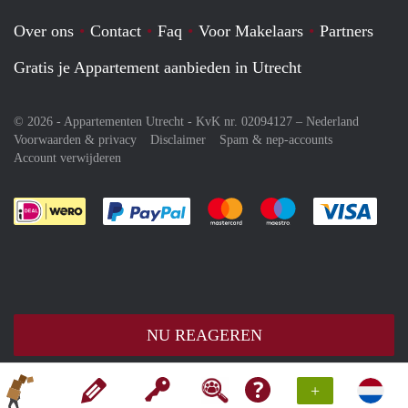
Over ons
Contact
Faq
Voor Makelaars
Partners
Gratis je Appartement aanbieden in Utrecht
© 2026 - Appartementen Utrecht - KvK nr. 02094127 –
Nederland
Voorwaarden & privacy
Disclaimer
Spam & nep-accounts
Account verwijderen
Je rekent gemakkelijk af met Paypal
Je rekent gemakkelijk af met M
Je rekent gemakkelij
Je re
NU REAGEREN
+