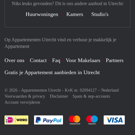
Niks leuks gevonden? Dit is ons andere aanbod in Utrecht:
Huurwoningen
Kamers
Studio's
Op Appartementen Utrecht vind en verhuur je makkelijk je
Appartement
Over ons
Contact
Faq
Voor Makelaars
Partners
Gratis je Appartement aanbieden in Utrecht
© 2026 - Appartementen Utrecht - KvK nr. 02094127 –
Nederland
Voorwaarden & privacy
Disclaimer
Spam & nep-accounts
Account verwijderen
Je rekent gemakkelijk af met Paypal
Je rekent gemakkelijk af met M
Je rekent gemakkelij
Je re