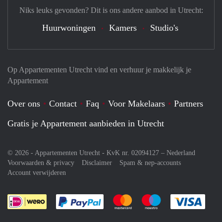
Niks leuks gevonden? Dit is ons andere aanbod in Utrecht:
Huurwoningen
Kamers
Studio's
Op Appartementen Utrecht vind en verhuur je makkelijk je
Appartement
Over ons
Contact
Faq
Voor Makelaars
Partners
Gratis je Appartement aanbieden in Utrecht
© 2026 - Appartementen Utrecht - KvK nr. 02094127 –
Nederland
Voorwaarden & privacy
Disclaimer
Spam & nep-accounts
Account verwijderen
Je rekent gemakkelijk af met Paypal
Je rekent gemakkelijk af met M
Je rekent gemakkelij
Je re