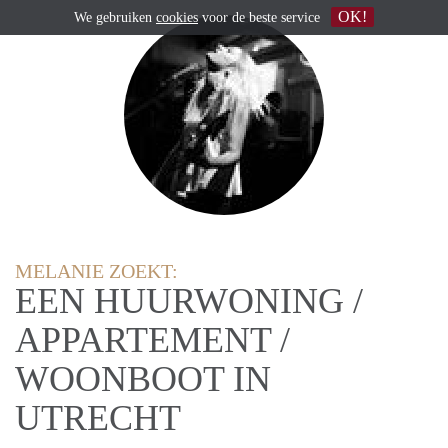
OK!
We gebruiken
cookies
voor de beste service
MELANIE ZOEKT:
EEN HUURWONING /
APPARTEMENT /
WOONBOOT IN
UTRECHT