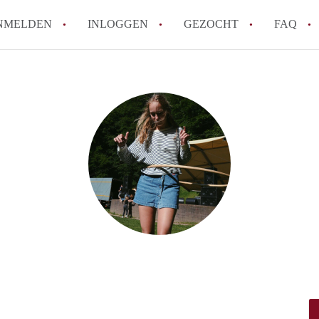
NMELDEN
INLOGGEN
GEZOCHT
FAQ
How to translate AppartementenUtrecht!
Wat is AppartementenUtrecht?
Wat is de privacyverklaring van Appartem
Berekent AppartementenUtrecht
makelaarsvergoeding/bemiddelingsvergoe
Is AppartementenUtrecht verantwoordelij
Appartement / Appartementen in Utrecht?
Alle veelgestelde vragen