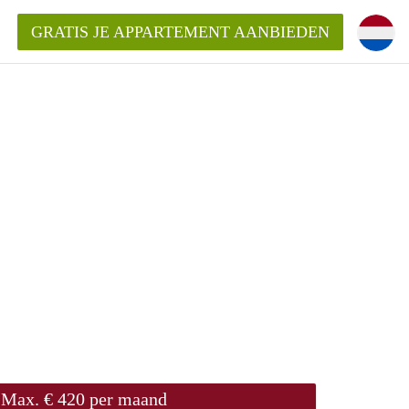
GRATIS JE APPARTEMENT AANBIEDEN
entenUtrecht ?
ding?
k voor het aangeboden
Max. € 420 per maand