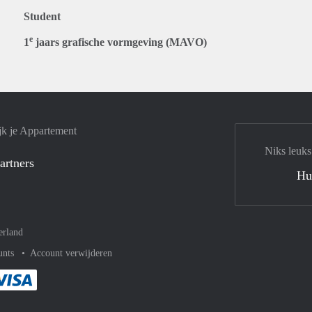
Student
e
1
jaars grafische vormgeving (MAVO)
jk je Appartement
Niks leuks
artners
Hu
erland
unts
Account verwijderen
met Paypal
kelijk af met Mastercard
ent gemakkelijk af met Meastro
Je rekent gemakkelijk af met Visa