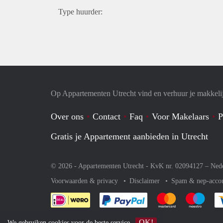
Type huurder:
Op Appartementen Utrecht vind en verhuur je makkeli
Over ons
Contact
Faq
Voor Makelaars
P
Gratis je Appartement aanbieden in Utrecht
© 2026 - Appartementen Utrecht - KvK nr. 02094127 –
Ned
Voorwaarden & privacy
Disclaimer
Spam & nep-acco
Je rekent gemakkelijk af 
Je rekent gemak
Je rek
OK!
We gebruiken
cookies
voor de beste service