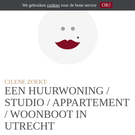
OK!
We gebruiken
cookies
voor de beste service
CILENE ZOEKT:
EEN HUURWONING /
STUDIO / APPARTEMENT
/ WOONBOOT IN
UTRECHT