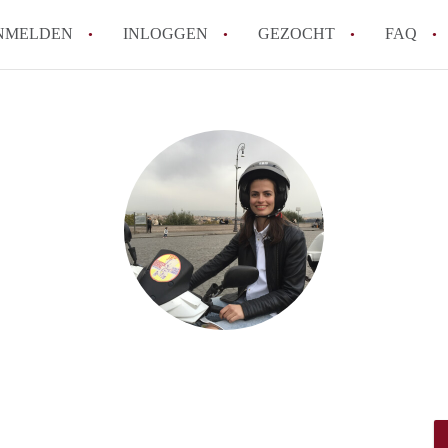
NMELDEN
INLOGGEN
GEZOCHT
FAQ
How to translate AppartementenUtrecht!
Wat is AppartementenUtrecht?
Wat is de privacyverklaring van Appartem
Berekent AppartementenUtrecht
makelaarsvergoeding/bemiddelingsvergoe
Is AppartementenUtrecht verantwoordelij
Appartement / Appartementen in Utrecht?
Alle veelgestelde vragen