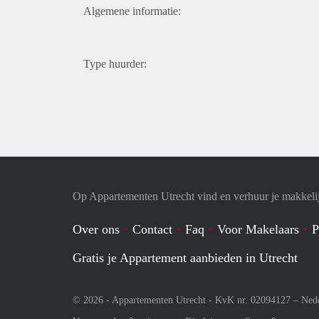
Algemene informatie:
Type huurder:
Op Appartementen Utrecht vind en verhuur je makkeli
Over ons
Contact
Faq
Voor Makelaars
P
Gratis je Appartement aanbieden in Utrecht
© 2026 - Appartementen Utrecht - KvK nr. 02094127 –
Ned