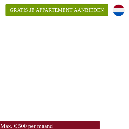
GRATIS JE APPARTEMENT AANBIEDEN
entenUtrecht ?
ding?
k voor het aangeboden
Max. € 500 per maand