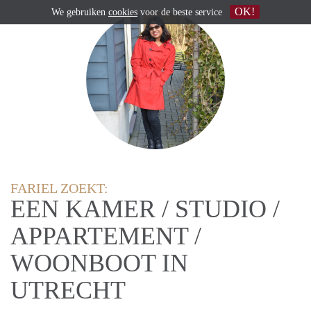
OK!
We gebruiken
cookies
voor de beste service
FARIEL ZOEKT:
EEN KAMER / STUDIO /
APPARTEMENT /
WOONBOOT IN
UTRECHT