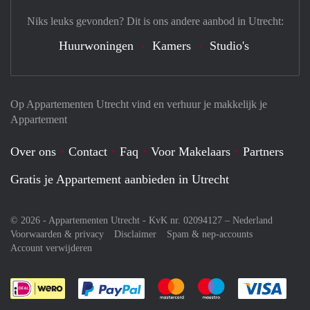
Niks leuks gevonden? Dit is ons andere aanbod in Utrecht:
Huurwoningen
Kamers
Studio's
Op Appartementen Utrecht vind en verhuur je makkelijk je
Appartement
Over ons
Contact
Faq
Voor Makelaars
Partners
Gratis je Appartement aanbieden in Utrecht
© 2026 - Appartementen Utrecht - KvK nr. 02094127 –
Nederland
Voorwaarden & privacy
Disclaimer
Spam & nep-accounts
Account verwijderen
Je rekent gemakkelijk af met Paypal
Je rekent gemakkelijk af met M
Je rekent gemakkelij
Je re