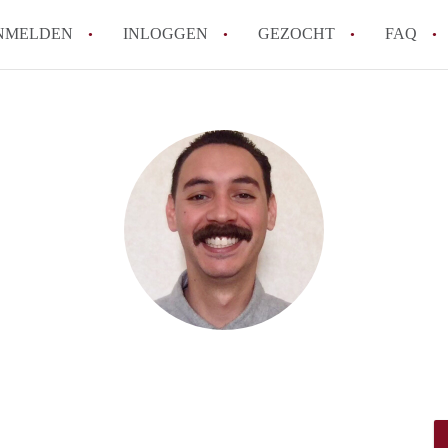
NMELDEN
INLOGGEN
GEZOCHT
FAQ
How to translate AppartementenUtrecht!
Wat is AppartementenUtrecht?
Wat is de privacyverklaring van Appartem
Berekent AppartementenUtrecht
makelaarsvergoeding/bemiddelingsvergoe
Is AppartementenUtrecht verantwoordelij
Appartement / Appartementen in Utrecht?
Alle veelgestelde vragen