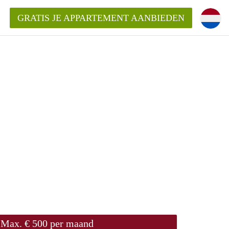
GRATIS JE APPARTEMENT AANBIEDEN
entenUtrecht ?
ding?
k voor het aangeboden
Max. € 500 per maand