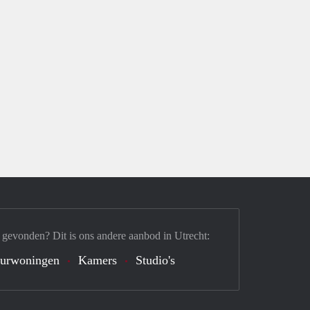
 gevonden? Dit is ons andere aanbod in Utrecht:
urwoningen
Kamers
Studio's