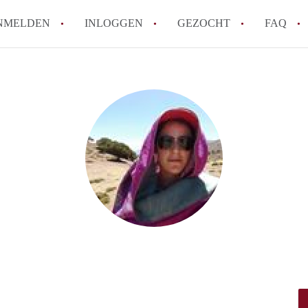
NMELDEN
INLOGGEN
GEZOCHT
FAQ
How to translate AppartementenUtrecht!
Wat is AppartementenUtrecht?
Wat is de privacyverklaring van Appartem
Berekent AppartementenUtrecht
makelaarsvergoeding/bemiddelingsvergoe
Is AppartementenUtrecht verantwoordelij
Appartement / Appartementen in Utrecht?
Alle veelgestelde vragen