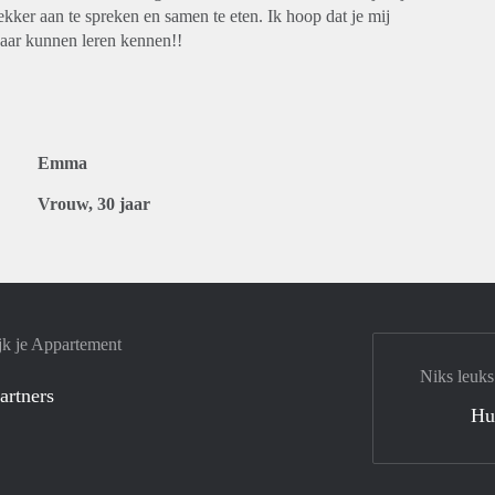
kker aan te spreken en samen te eten. Ik hoop dat je mij
kaar kunnen leren kennen!!
Emma
Vrouw, 30 jaar
jk je Appartement
Niks leuks
artners
Hu