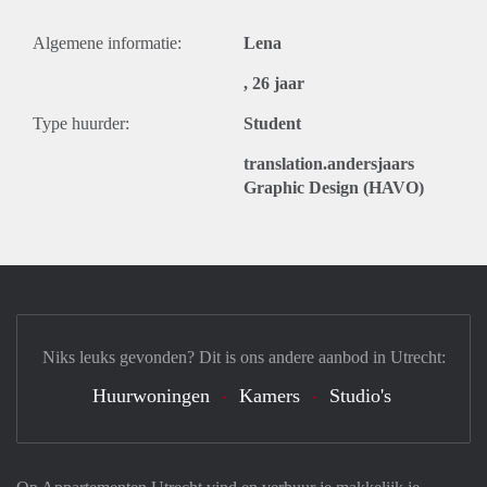
Algemene informatie:
Lena
, 26 jaar
Type huurder:
Student
translation.andersjaars
Graphic Design (HAVO)
Niks leuks gevonden? Dit is ons andere aanbod in Utrecht:
Huurwoningen
Kamers
Studio's