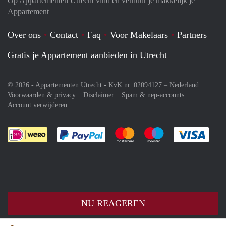
Op Appartementen Utrecht vind en verhuur je makkelijk je
Appartement
Over ons
Contact
Faq
Voor Makelaars
Partners
Gratis je Appartement aanbieden in Utrecht
© 2026 - Appartementen Utrecht - KvK nr. 02094127 –
Nederland
Voorwaarden & privacy
Disclaimer
Spam & nep-accounts
Account verwijderen
Je rekent gemakkelijk af met Paypal
Je rekent gemakkelijk af met M
Je rekent gemakkelij
Je re
NU REAGEREN