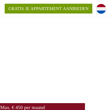
GRATIS JE APPARTEMENT AANBIEDEN
entenUtrecht ?
ding?
k voor het aangeboden
Max. € 450 per maand