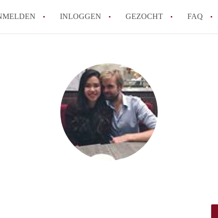
NMELDEN
INLOGGEN
GEZOCHT
FAQ
How to translate AppartementenUtrecht!
Wat is AppartementenUtrecht?
Wat is de privacyverklaring van Appartem
Berekent AppartementenUtrecht
makelaarsvergoeding/bemiddelingsvergoe
Is AppartementenUtrecht verantwoordelij
Appartement / Appartementen in Utrecht?
Alle veelgestelde vragen