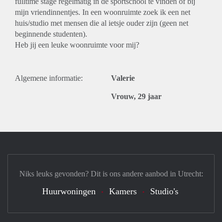
fulltime stage regelmatig in de sportschool te vinden of bij
mijn vriendinnentjes. In een woonruimte zoek ik een net
huis/studio met mensen die al ietsje ouder zijn (geen net
beginnende studenten).
Heb jij een leuke woonruimte voor mij?
Algemene informatie:
Valerie
Vrouw, 29 jaar
Niks leuks gevonden? Dit is ons andere aanbod in Utrecht:
Huurwoningen
Kamers
Studio's