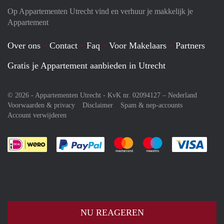
Op Appartementen Utrecht vind en verhuur je makkelijk je
Appartement
Over ons
Contact
Faq
Voor Makelaars
Partners
Gratis je Appartement aanbieden in Utrecht
© 2026 - Appartementen Utrecht - KvK nr. 02094127 –
Nederland
Voorwaarden & privacy
Disclaimer
Spam & nep-accounts
Account verwijderen
Je rekent gemakkelijk af met Paypal
Je rekent gemakkelijk af met M
Je rekent gemakkelij
Je re
NU REAGEREN