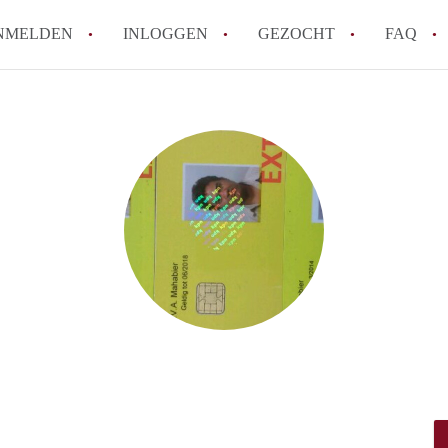
NMELDEN
INLOGGEN
GEZOCHT
FAQ
How to translate AppartementenUtrecht!
Wat is AppartementenUtrecht?
Wat is de privacyverklaring van Appartem
Berekent AppartementenUtrecht
makelaarsvergoeding/bemiddelingsvergoe
Is AppartementenUtrecht verantwoordelij
Appartement / Appartementen in Utrecht?
Alle veelgestelde vragen