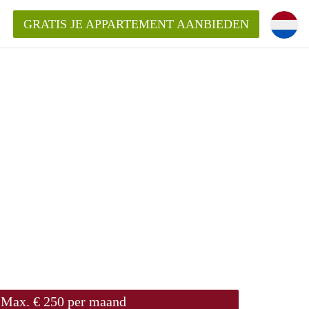
GRATIS JE APPARTEMENT AANBIEDEN
entenUtrecht ?
ding?
k voor het aangeboden
Max. € 250 per maand