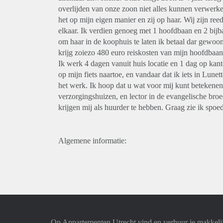
overlijden van onze zoon niet alles kunnen verwerken
het op mijn eigen manier en zij op haar. Wij zijn reed
elkaar. Ik verdien genoeg met 1 hoofdbaan en 2 bijba
om haar in de koophuis te laten ik betaal dar gewoon
krijg zoiezo 480 euro reiskosten van mijn hoofdbaan.
Ik werk 4 dagen vanuit huis locatie en 1 dag op kant
op mijn fiets naartoe, en vandaar dat ik iets in Lun
het werk. Ik hoop dat u wat voor mij kunt betekenen
verzorgingshuizen, en lector in de evangelische broed
krijgen mij als huurder te hebben. Graag zie ik spoe
Algemene informatie:
Op Appartementen Utrecht vind en verhuur je makkeli