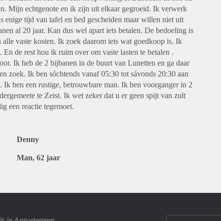
. Mijn echtgenote en ik zijn uit elkaar gegroeid. Ik verwerk
s enige tijd van tafel en bed gescheiden maar willen niet uit
nen al 20 jaar. Kan dus wel apart iets betalen. De bedoeling is
 alle vaste kosten. Ik zoek daarom iets wat goedkoop is. Ik
 En de rest hou ik ruim over om vaste lasten te betalen .
oor. Ik heb de 2 bijbanen in de buurt van Lunetten en ga daar
etten zoek. Ik ben sóchtends vanaf 05:30 tot sávonds 20:30 aan
. Ik ben een rustige, betrouwbare man. Ik ben voorganger in 2
ergemeete te Zeist. Ik wet zeker dat u er geen spijt van zult
dig een reactie tegemoet.
Denny
Man, 62 jaar
jk je Appartement