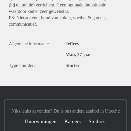
(bij de politie) verrichten. Geen optimale thuissituatie
waardoor kamer zeer gewenst is.
PS: Niet-rokend, houd van koken, voetbal & gamen,
communicatief.
Algemene informatie:
Jeffrey
Man, 27 jaar
Type huurder:
Starter
Niks leuks gevonden? Dit is ons andere aanbod in Utrecht:
Huurwoningen
Kamers
Studio's