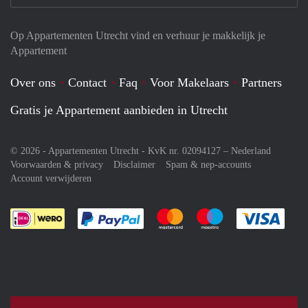
Op Appartementen Utrecht vind en verhuur je makkelijk je
Appartement
Over ons
Contact
Faq
Voor Makelaars
Partners
Gratis je Appartement aanbieden in Utrecht
© 2026 - Appartementen Utrecht - KvK nr. 02094127 –
Nederland
Voorwaarden & privacy
Disclaimer
Spam & nep-accounts
Account verwijderen
Je rekent gemakkelijk af met Paypal
Je rekent gemakkelijk af met M
Je rekent gemakkelij
Je re