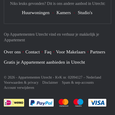
Niks leuks gevonden? Dit is ons andere aanbod in Utrecht:
Huurwoningen
Kamers
Studio's
Op Appartementen Utrecht vind en verhuur je makkelijk je
Appartement
Over ons
Contact
Faq
Voor Makelaars
Partners
Gratis je Appartement aanbieden in Utrecht
© 2026 - Appartementen Utrecht - KvK nr. 02094127 –
Nederland
Voorwaarden & privacy
Disclaimer
Spam & nep-accounts
Account verwijderen
Je rekent gemakkelijk af met Paypal
Je rekent gemakkelijk af met M
Je rekent gemakkelij
Je re