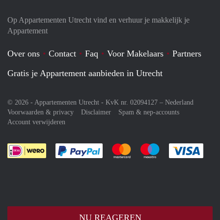
Op Appartementen Utrecht vind en verhuur je makkelijk je
Appartement
Over ons
Contact
Faq
Voor Makelaars
Partners
Gratis je Appartement aanbieden in Utrecht
© 2026 - Appartementen Utrecht - KvK nr. 02094127 –
Nederland
Voorwaarden & privacy
Disclaimer
Spam & nep-accounts
Account verwijderen
Je rekent gemakkelijk af met Paypal
Je rekent gemakkelijk af met M
Je rekent gemakkelij
Je re
NU REAGEREN