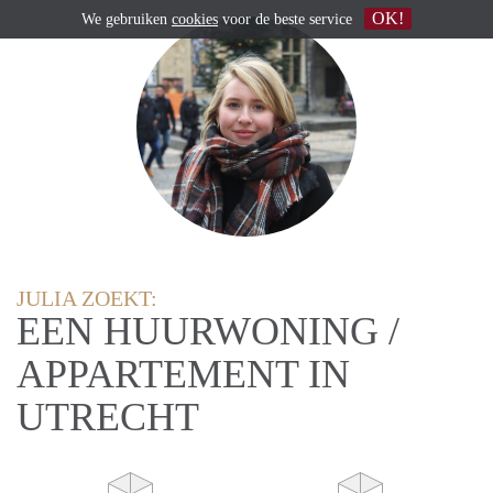
OK!
We gebruiken
cookies
voor de beste service
JULIA ZOEKT:
EEN HUURWONING /
APPARTEMENT IN
UTRECHT