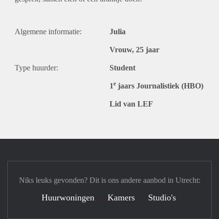
Algemene informatie:
Julia
Vrouw, 25 jaar
Type huurder:
Student
e
1
jaars Journalistiek (HBO)
Lid van LEF
Niks leuks gevonden? Dit is ons andere aanbod in Utrecht:
Huurwoningen
Kamers
Studio's