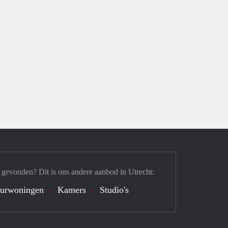
 gevonden? Dit is ons andere aanbod in Utrecht:
urwoningen
Kamers
Studio's