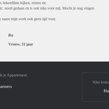
 /tekenfilms kijken, reizen etc
etc. nooit gedaan en is ook niks voor mij. Mocht je nog vragen
ik naast mijn werk ook geen tijd voor.
Ru
Vrouw, 31 jaar
jk je Appartement
Niks leuks
artners
Hu