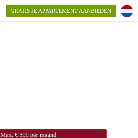
GRATIS JE APPARTEMENT AANBIEDEN
entenUtrecht ?
ding?
k voor het aangeboden
Max. € 800 per maand