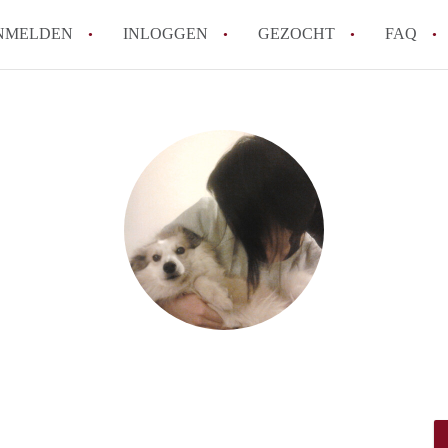
NMELDEN
INLOGGEN
GEZOCHT
FAQ
How to translate AppartementenUtrecht!
Wat is AppartementenUtrecht?
Wat is de privacyverklaring van Appartem
Berekent AppartementenUtrecht
makelaarsvergoeding/bemiddelingsvergoe
Is AppartementenUtrecht verantwoordelij
Appartement / Appartementen in Utrecht?
Alle veelgestelde vragen