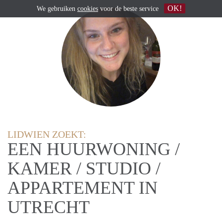
OK!
We gebruiken
cookies
voor de beste service
LIDWIEN ZOEKT:
EEN HUURWONING /
KAMER / STUDIO /
APPARTEMENT IN
UTRECHT