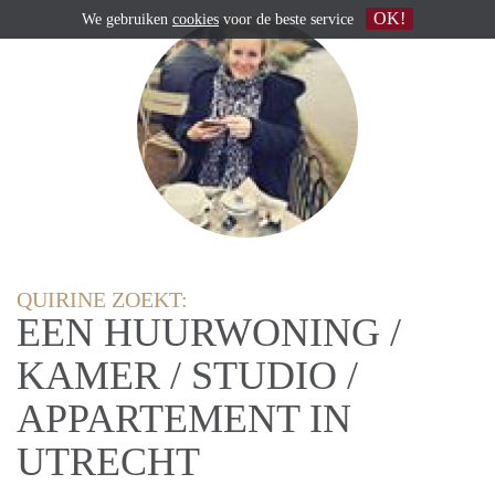
OK!
We gebruiken
cookies
voor de beste service
QUIRINE ZOEKT:
EEN HUURWONING /
KAMER / STUDIO /
APPARTEMENT IN
UTRECHT