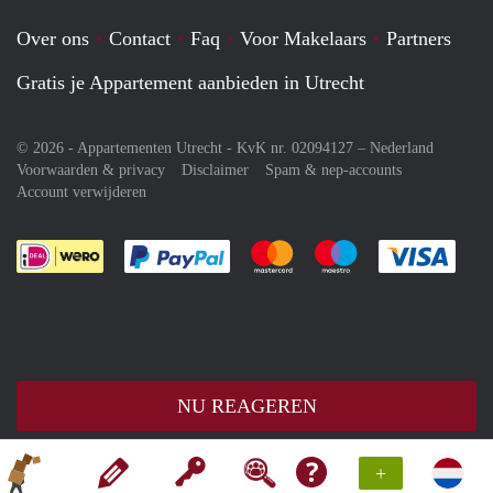
Over ons
Contact
Faq
Voor Makelaars
Partners
Gratis je Appartement aanbieden in Utrecht
© 2026 - Appartementen Utrecht - KvK nr. 02094127 –
Nederland
Voorwaarden & privacy
Disclaimer
Spam & nep-accounts
Account verwijderen
Je rekent gemakkelijk af met Paypal
Je rekent gemakkelijk af met M
Je rekent gemakkelij
Je re
NU REAGEREN
+