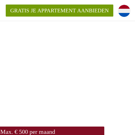
GRATIS JE APPARTEMENT AANBIEDEN
entenUtrecht ?
ding?
k voor het aangeboden
Max. € 500 per maand