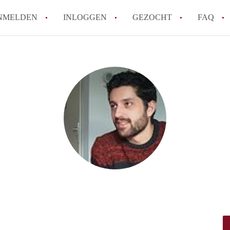
NMELDEN
INLOGGEN
GEZOCHT
FAQ
How to translate AppartementenUtrecht!
Wat is AppartementenUtrecht?
Wat is de privacyverklaring van Appartem
Berekent AppartementenUtrecht
makelaarsvergoeding/bemiddelingsvergoe
Is AppartementenUtrecht verantwoordelij
Appartement / Appartementen in Utrecht?
Alle veelgestelde vragen