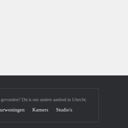
 gevonden? Dit is ons andere aanbod in Utrecht:
urwoningen
Kamers
Studio's