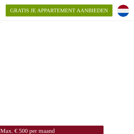
GRATIS JE APPARTEMENT AANBIEDEN
entenUtrecht ?
ding?
k voor het aangeboden
Max. € 500 per maand