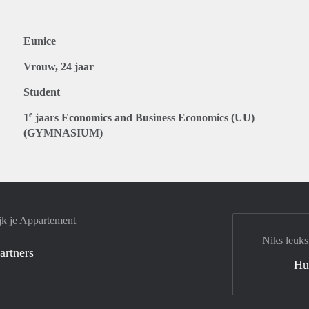
Eunice
Vrouw, 24 jaar
Student
e
1
jaars Economics and Business Economics (UU)
(GYMNASIUM)
jk je Appartement
Niks leuks
artners
Hu