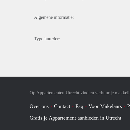
Algemene informatie:
Type huurder:
Op Appartementen Utrecht vind en verhuur je makkeli
Over ons
Contact
Faq
Voor Makelaars
P
Gratis je Appartement aanbieden in Utrecht