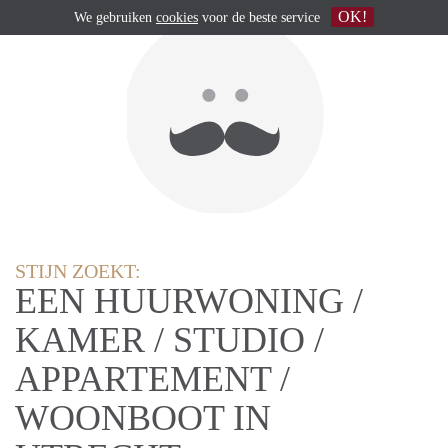
OK!
We gebruiken
cookies
voor de beste service
STIJN ZOEKT:
EEN HUURWONING /
KAMER / STUDIO /
APPARTEMENT /
WOONBOOT IN