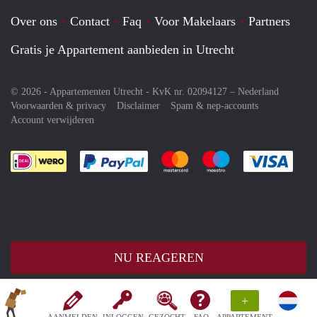
Over ons
Contact
Faq
Voor Makelaars
Partners
Gratis je Appartement aanbieden in Utrecht
© 2026 - Appartementen Utrecht - KvK nr. 02094127 –
Nederland
Voorwaarden & privacy
Disclaimer
Spam & nep-accounts
Account verwijderen
Je rekent gemakkelijk af met Paypal
Je rekent gemakkelijk af met M
Je rekent gemakkelij
Je re
NU REAGEREN
+