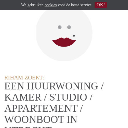
OK!
We gebruiken
cookies
voor de beste service
RIHAM ZOEKT:
EEN HUURWONING /
KAMER / STUDIO /
APPARTEMENT /
WOONBOOT IN