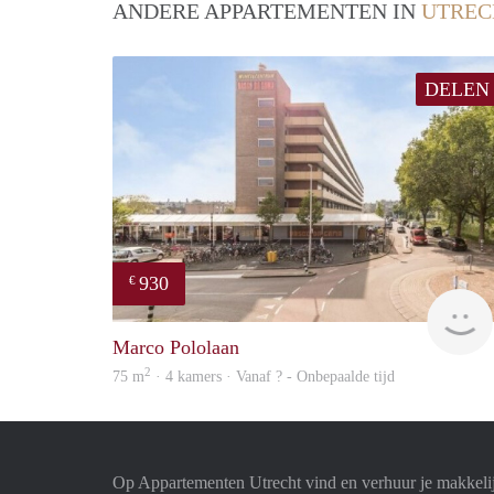
ANDERE APPARTEMENTEN IN
UTREC
DELEN
930
€
Marco Pololaan
2
75 m
· 4 kamers · Vanaf ? - Onbepaalde tijd
Op Appartementen Utrecht vind en verhuur je makkeli