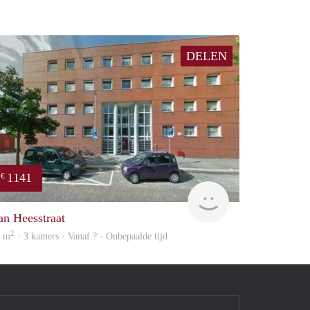
DELEN
1141
€
rent
an Heesstraat
2
5 m
· 3 kamers · Vanaf ? - Onbepaalde tijd