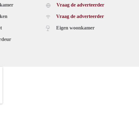
dkamer
Vraag de adverteerder
uken
Vraag de adverteerder
t
Eigen woonkamer
rdeur