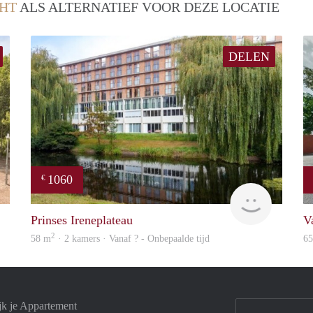
HT
ALS ALTERNATIEF VOOR DEZE LOCATIE
DELEN
1060
€
finder
rent
Prinses Ireneplateau
V
2
58 m
· 2 kamers · Vanaf ? - Onbepaalde tijd
6
jk je Appartement