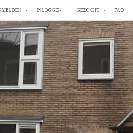
NMELDEN
INLOGGEN
GEZOCHT
FAQ
How to translate AppartementenUtrecht!
Wat is AppartementenUtrecht?
Wat is de privacyverklaring van Appartem
Berekent AppartementenUtrecht
makelaarsvergoeding/bemiddelingsvergoe
Is AppartementenUtrecht verantwoordelij
Appartement / Appartementen in Utrecht?
Alle veelgestelde vragen