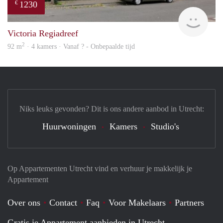
1230
€
finde
Victoria Regiadreef
2
92 m
· 4 kamers · Vanaf ? - Onbepaalde tijd
Niks leuks gevonden? Dit is ons andere aanbod in Utrecht:
Huurwoningen
Kamers
Studio's
Op Appartementen Utrecht vind en verhuur je makkelijk je
Appartement
Over ons
Contact
Faq
Voor Makelaars
Partners
Gratis je Appartement aanbieden in Utrecht