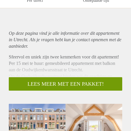
Per direct
Onbepaalde tijd
Op deze pagina vind je alle informatie over dit
appartement
in Utrecht. Als je vragen hebt kun je contact opnemen met de
aanbieder.
Sfeervol en uniek zijn twee kenmerken voor dit apartement!
Per 15 mei te huur: gemeubileerd appartement met balkon
aan de Oudwijkerdwarsstraat te Utrecht.
Op de Oudwijkerdwarsstraat bieden wij dit prachtige en
gemeubileerde appartement te huur aan. De
LEES MEER MET EEN PAKKET!
Oudwijkerdwarsstraat is gelegen in de populaire woonwijk
genaamd Oudwijk. Op loopafstand bevindt zich de
Burgermeester Reigerstraat en de Nachtegaalstraat. Hier zijn
vele winkels, restaurants, traiteurs en meer te vinden. Ideaal
voor de dagelijkse voorzieningen. Het Wilhelminapark is
tevens op loopafstand gelegen, ideaal voor ontspanning. Het
stadscentrum van Utrecht met het Centraal Station is op korte