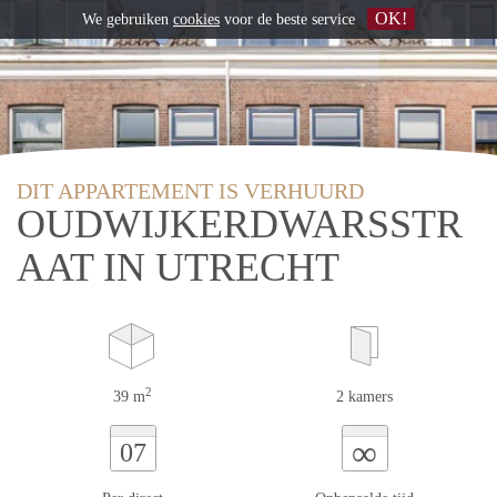
OK!
We gebruiken
cookies
voor de beste service
DIT APPARTEMENT IS VERHUURD
OUDWIJKERDWARSSTR
AAT IN UTRECHT
2
39 m
2 kamers
∞
07