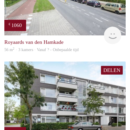
1060
€
rent
Royaards van den Hamkade
2
56 m
· 3 kamers · Vanaf ? - Onbepaalde tijd
DELEN