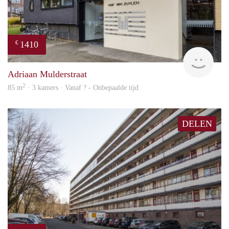
1410
€
finde
Adriaan Mulderstraat
2
85 m
· 3 kamers · Vanaf ? - Onbepaalde tijd
DELEN