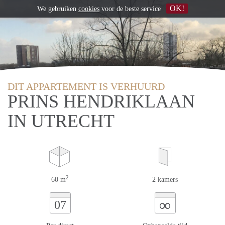
OK!
We gebruiken
cookies
voor de beste service
DIT APPARTEMENT IS VERHUURD
PRINS HENDRIKLAAN
IN UTRECHT
2
60 m
2 kamers
∞
07