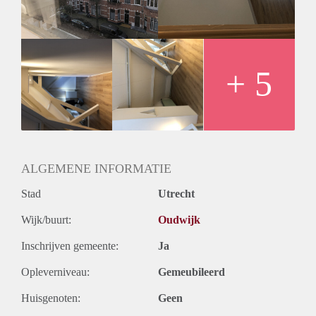
trap bereikbare verhoging in de nok van het dak die gebruikt
kan worden als rommelzolder of als extra slaapgelegenheid.
+ 5
ALGEMENE INFORMATIE
Stad
Utrecht
Wijk/buurt:
Oudwijk
Inschrijven gemeente:
Ja
Opleverniveau:
Gemeubileerd
Huisgenoten:
Geen