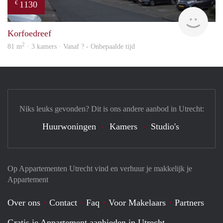
1130
€
finde
Korfoedreef
2
81 m
· 3 kamers · Vanaf ? - Onbepaalde tijd
Niks leuks gevonden? Dit is ons andere aanbod in Utrecht:
Huurwoningen
Kamers
Studio's
Op Appartementen Utrecht vind en verhuur je makkelijk je
Appartement
Over ons
Contact
Faq
Voor Makelaars
Partners
Gratis je Appartement aanbieden in Utrecht