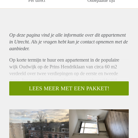
Per direct
Onbepaalde tijd
Op deze pagina vind je alle informatie over dit
appartement
in Utrecht. Als je vragen hebt kun je contact opnemen met de
aanbieder.
Op korte termijn te huur een appartement in de populaire
wijk Oudwijk op de Prins Hendriklaan van circa 60 m2
verdeeld over twee verdiepingen op de eerste en tweede
etage. Ingangsdatum in overleg en voor onbepaalde tijd.
indeling:
LEES MEER MET EEN PAKKET!
eerste verdieping: entree via een trap, op deze etage bevindt
zich een ruime slaapkamer met wastafel en een leuk uitzicht,
een nieuwe keuken en een badkamer met toilet en nieuwe
douche.
Via een trap naar de twee etage: deze etage bestaat uit één
grote ruimte, met zeer hoog plafond, prachtig uitzicht,
sfeervolle verlichting, karakteristieke elementen en een met