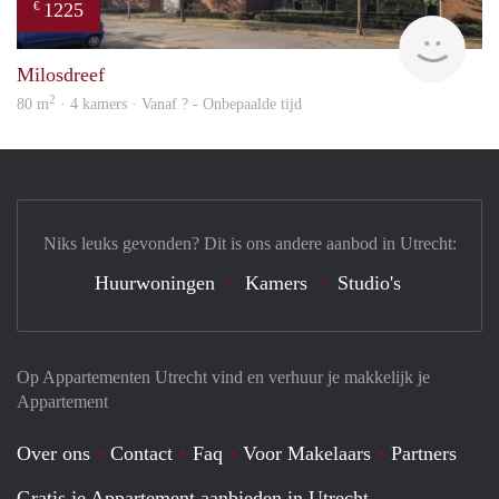
1225
€
finde
Milosdreef
2
80 m
· 4 kamers · Vanaf ? - Onbepaalde tijd
Niks leuks gevonden? Dit is ons andere aanbod in Utrecht:
Huurwoningen
Kamers
Studio's
Op Appartementen Utrecht vind en verhuur je makkelijk je
Appartement
Over ons
Contact
Faq
Voor Makelaars
Partners
Gratis je Appartement aanbieden in Utrecht