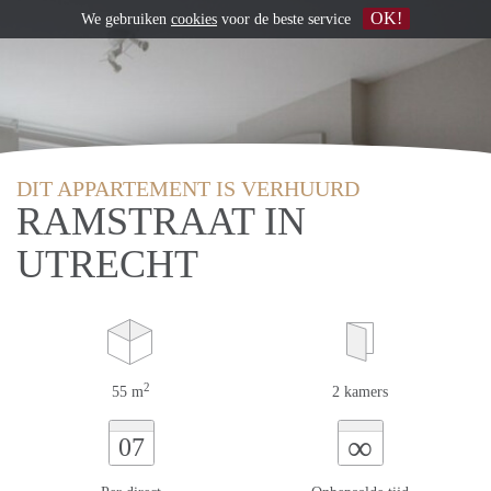
OK!
We gebruiken
cookies
voor de beste service
DIT APPARTEMENT IS VERHUURD
RAMSTRAAT IN
UTRECHT
2
55 m
2 kamers
∞
07