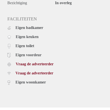
€ 1.250,- per maand exclusief g/w/e, kabel tv, servicekosten
Bezichtiging
In overleg
en gemeentelijke belastingen. Inclusief stoffering en
keukenapparatuur.
De genoemde huurprijs is op basis van minimaal 12
FACILITEITEN
maanden. Bij een kortere huurperiode kan er sprake zijn van
Eigen badkamer
een verhoging.
Voor meer informatie of het inplannen van een bezichtiging
Eigen keuken
kunt u telefonisch contact met ons opnemen of uzelf in
schrijven op onze website.
Eigen toilet
Eigen voordeur
Vraag de adverteerder
Vraag de adverteerder
Eigen woonkamer