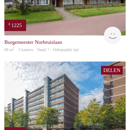
1225
€
finde
Burgemeester Norbruislaan
2
68 m
· 3 kamers · Vanaf ? - Onbepaalde tijd
DELEN