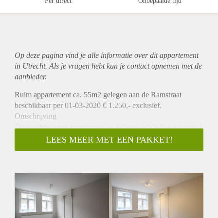
Per direct
Onbepaalde tijd
Op deze pagina vind je alle informatie over dit
appartement
in Utrecht. Als je vragen hebt kun je contact opnemen met de
aanbieder.
Ruim appartement ca. 55m2 gelegen aan de Ramstraat
beschikbaar per 01-03-2020 € 1.250,- exclusief.
Omschrijving
Dit prachtig ruim appartement is gelegen op de begane grond
van een recent en prachtig opgeknapt pand. Via de
LEES MEER MET EEN PAKKET!
gezamenlijke entreehal komt u het appartement binnen in de
woonkamer ca. 18m2. De woonkamer beschikt over een
open keuken welke is v.v. een vaatwasser, koelkast en 4-pits
gasfornuis. Via de hal gaat u naar de achterzijde waar de
slaapkamer is gelegen. Tussen de woon en slaapkamer is de
badkamer welke beschikt over een douche, wastafel, en
wasmachine aansluiting. In de hal is nog een eigen separaat