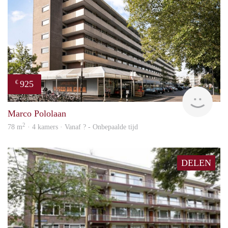
925
€
finde
Marco Pololaan
2
78 m
· 4 kamers · Vanaf ? - Onbepaalde tijd
DELEN