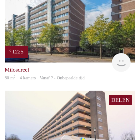
1225
€
finde
Milosdreef
2
80 m
· 4 kamers · Vanaf ? - Onbepaalde tijd
DELEN