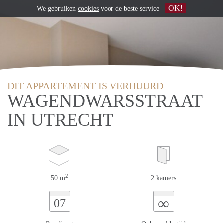
OK!
We gebruiken
cookies
voor de beste service
DIT APPARTEMENT IS VERHUURD
WAGENDWARSSTRAAT
IN UTRECHT
2
50 m
2 kamers
∞
07