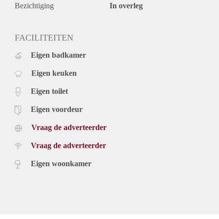
Prijs
Bezichtiging
In overleg
€1.500,- exclusief g/w/e, kabel tv en internet. Inclusief
stoffering en keuken apparatuur.
De genoemde huurprijs is gebaseerd op een huurperiode van
FACILITEITEN
minimaal 12 maanden. Een kortere huurperiode kan leiden
Eigen badkamer
tot een verhoging van de huurprijs.
Voor meer informatie en bezichtigingen kunt u contact met
Eigen keuken
ons opnemen of uzelf inschrijven op onze website.
Eigen toilet
Eigen voordeur
Vraag de adverteerder
Vraag de adverteerder
Eigen woonkamer