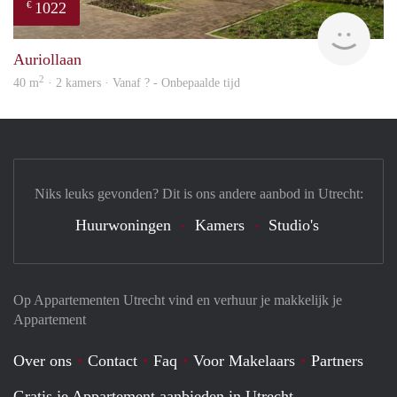
1022
€
Woni
Auriollaan
2
40 m
· 2 kamers · Vanaf ? - Onbepaalde tijd
Niks leuks gevonden? Dit is ons andere aanbod in Utrecht:
Huurwoningen
Kamers
Studio's
Op Appartementen Utrecht vind en verhuur je makkelijk je
Appartement
Over ons
Contact
Faq
Voor Makelaars
Partners
Gratis je Appartement aanbieden in Utrecht