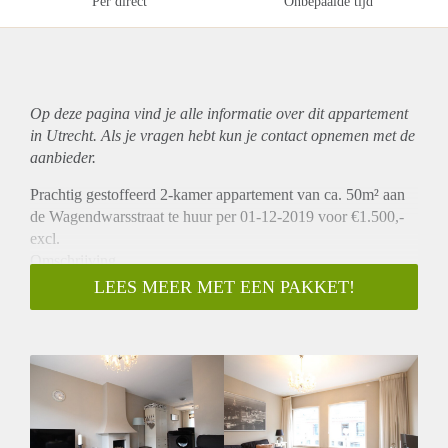
Per direct
Onbepaalde tijd
Op deze pagina vind je alle informatie over dit
appartement
in Utrecht. Als je vragen hebt kun je contact opnemen met de
aanbieder.
Prachtig gestoffeerd 2-kamer appartement van ca. 50m² aan
de Wagendwarsstraat te huur per 01-12-2019 voor €1.500,-
excl.
Omschrijving
Dit prachtige gestoffeerde appartement van ca 50m² vindt u
LEES MEER MET EEN PAKKET!
in de Wagendwarsstraat in Utrecht. Het appartement heeft
een ruime, goed verlichte woonkamer (30m²). De halfopen
keuken (5m²) is van alle benodigde apparatuur voorzien,
zoals een vaatwasser, koelkast met vriesvak, oven/magnetron
combi en 4-pits gasstel. De badkamer is voorzien van
wastafel en ligbad met douche. Er is een separaat toilet. Ook
is er een ruime, lichte slaapkamer van 12m². Tot slot heeft u