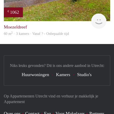
1062
€
finde
Moezeldreef
2
60 m
· 3 kamers · Vanaf ? - Onbepaalde tijd
Niks leuks gevonden? Dit is ons andere aanbod in Utrecht:
Huurwoningen
Kamers
Studio's
Op Appartementen Utrecht vind en verhuur je makkelijk je
Appartement
Over ons
Contact
Faq
Voor Makelaars
Partners