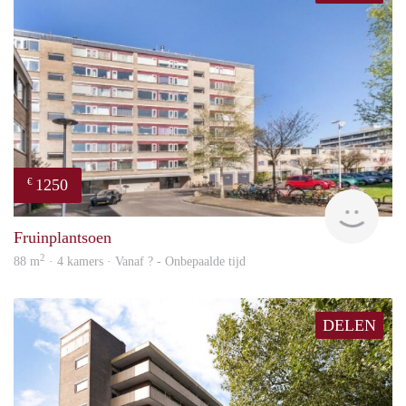
1250
€
rent
Fruinplantsoen
2
88 m
· 4 kamers · Vanaf ? - Onbepaalde tijd
DELEN