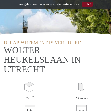
OK!
We gebruiken
cookies
voor de beste service
DIT APPARTEMENT IS VERHUURD
WOLTER
HEUKELSLAAN IN
UTRECHT
2
35 m
2 kamers
∞
08