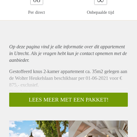
Per direct
Onbepaalde tijd
Op deze pagina vind je alle informatie over dit
appartement
in Utrecht. Als je vragen hebt kun je contact opnemen met de
aanbieder.
Gestoffeerd knus 2-kamer appartement ca. 35m2 gelegen aan
de Wolter Heukelslaan beschikbaar per 01-06-2021 voor €
875,- exclusief.
Omschrijving
In een prachtig herenhuis op de 2e verdieping is dit
LEES MEER MET EEN PAKKET!
hoekappartement gelegen. U komt het appartement binnen in
de woonkamer met open keuken die voorzien is van een
koelkast, combi oven, 4-pitsfornuis en een wasmachine. Er
ligt een eikenhouten lamelparketvloer in de gehele woning.
Er is een knusse slaapkamer met op maat gemaakt bed