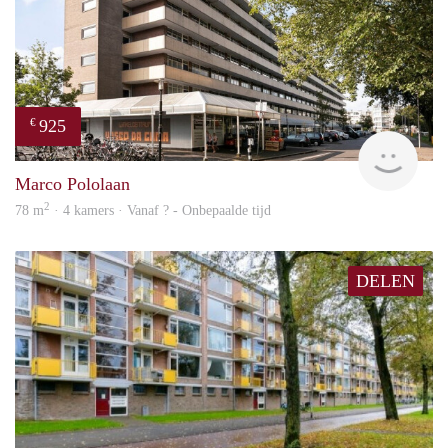
925
€
finde
Marco Pololaan
2
78 m
· 4 kamers · Vanaf ? - Onbepaalde tijd
DELEN