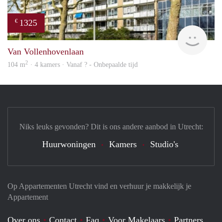
1325
€
finde
Van Vollenhovenlaan
2
104 m
· 4 kamers · Vanaf ? - Onbepaalde tijd
Niks leuks gevonden? Dit is ons andere aanbod in Utrecht:
Huurwoningen
Kamers
Studio's
Op Appartementen Utrecht vind en verhuur je makkelijk je
Appartement
Over ons
Contact
Faq
Voor Makelaars
Partners