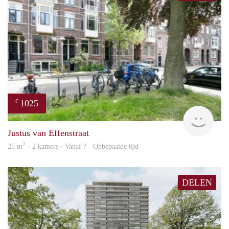
1025
€
finde
Justus van Effenstraat
2
25 m
· 2 kamers · Vanaf ? - Onbepaalde tijd
DELEN