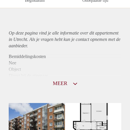
Begindatum
Onbepaalde tijd
Op deze pagina vind je alle informatie over dit
appartement
in Utrecht. Als je vragen hebt kun je contact opnemen met de
aanbieder.
Bemiddelingskosten
Nee
Object
Direct bij de eigenaar
Borg
MEER
980
Garantiestelling
Mogelijk
Huurtoeslag
Niet mogelijk
Inkomen eis
3,2 X Maandhuur Bruto