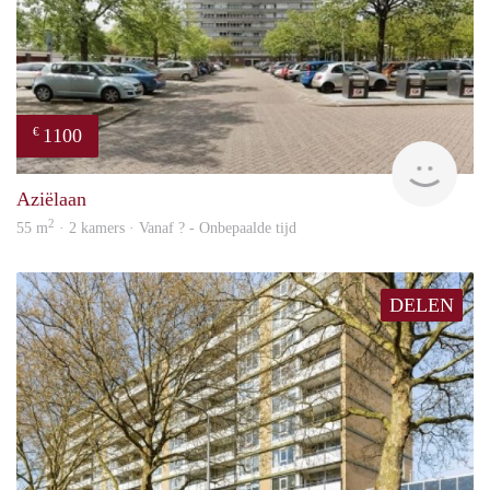
1100
€
finde
Aziëlaan
2
55 m
· 2 kamers · Vanaf ? - Onbepaalde tijd
DELEN