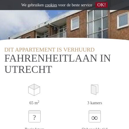
OK!
We gebruiken
cookies
voor de beste service
DIT APPARTEMENT IS VERHUURD
FAHRENHEITLAAN IN
UTRECHT
2
65 m
3 kamers
∞
?