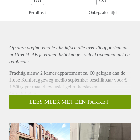
Per direct
Onbepaalde tijd
Op deze pagina vind je alle informatie over dit
appartement
in Utrecht. Als je vragen hebt kun je contact opnemen met de
aanbieder.
Prachtig nieuw 2 kamer appartement ca. 60 gelegen aan de
Hebe Kohlbruggeweg medio september beschikbaar voor €
1.500,- per maand exclusief gebruikerslasten.
Omschrijving
Dit prachtige appartement is gelegen op de begane grond. Bij
LEES MEER MET EEN PAKKET!
binnenkomt heeft u aan de voorzijde toegang tot de ruime
woonkamer met open keuken die is v.v. een nieuwe keuken
die is uitgerust met alle mogelijk apparatuur. Het appartement
heeft een ruime slaapkamer van ca. 13,5m2. De badkamer is
v.v. een douche en wastafel en het appartement heeft een