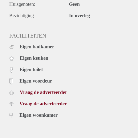
Huisgenoten:
Geen
Prijs
€ 1.500,- per maand exclusief gebruikerslasten (nuts, kabel
Bezichtiging
In overleg
tv, internet en gemeente belastingen). Inclusief stoffering
(PVC vloer) en keukenapparatuur.
Huurprijs op basis van een minimale huurperiode van 12
FACILITEITEN
maanden voor een kortere periode kan er sprake zijn van
Eigen badkamer
verhoging.
Kijk voor meer informatie en video's op onze website.
Eigen keuken
Eigen toilet
Eigen voordeur
Vraag de adverteerder
Vraag de adverteerder
Eigen woonkamer