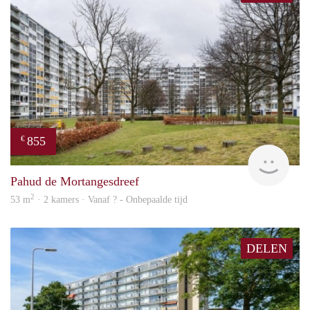
855
€
rent
Pahud de Mortangesdreef
2
53 m
· 2 kamers · Vanaf ? - Onbepaalde tijd
DELEN