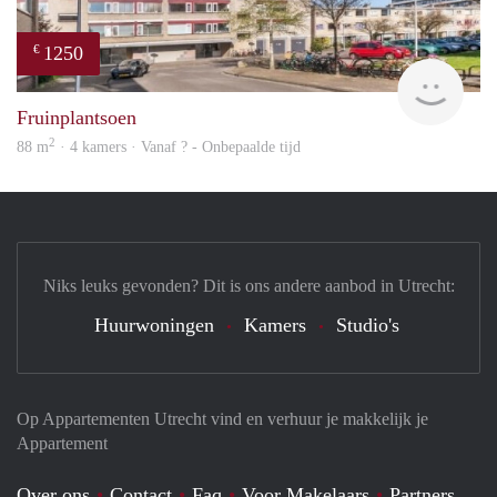
1250
€
rent
Fruinplantsoen
2
88 m
· 4 kamers · Vanaf ? - Onbepaalde tijd
Niks leuks gevonden? Dit is ons andere aanbod in Utrecht:
Huurwoningen
Kamers
Studio's
Op Appartementen Utrecht vind en verhuur je makkelijk je
Appartement
Over ons
Contact
Faq
Voor Makelaars
Partners