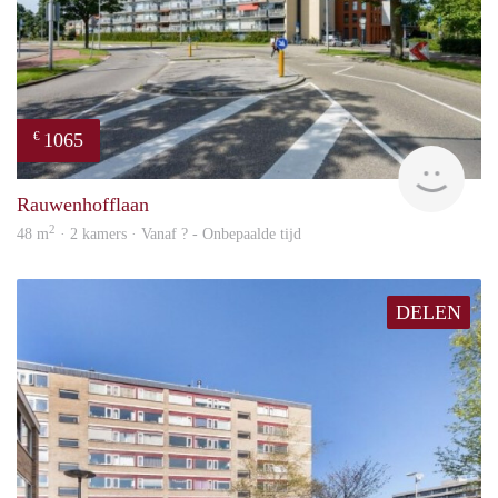
1065
€
rent
Rauwenhofflaan
2
48 m
· 2 kamers · Vanaf ? - Onbepaalde tijd
DELEN