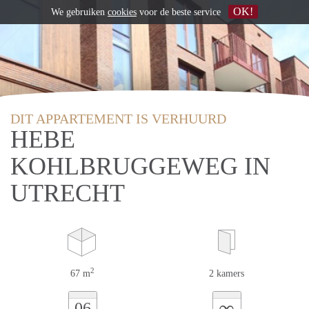
OK!
We gebruiken
cookies
voor de beste service
DIT APPARTEMENT IS VERHUURD
HEBE
KOHLBRUGGEWEG IN
UTRECHT
2
67 m
2 kamers
∞
06