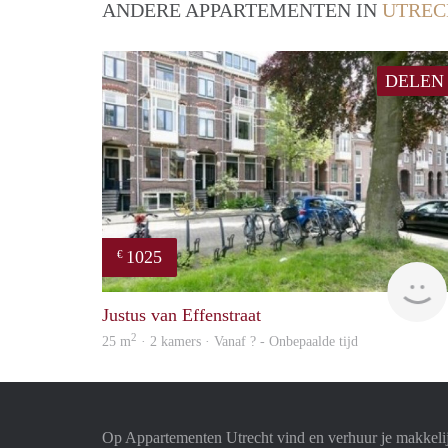
ANDERE APPARTEMENTEN IN
UTREC
DELEN
1025
€
Justus van Effenstraat
2
25 m
· 2 kamers · Vanaf ? - Onbepaalde tijd
Op Appartementen Utrecht vind en verhuur je makkeli