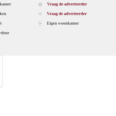
dkamer
Vraag de adverteerder
uken
Vraag de adverteerder
t
Eigen woonkamer
rdeur