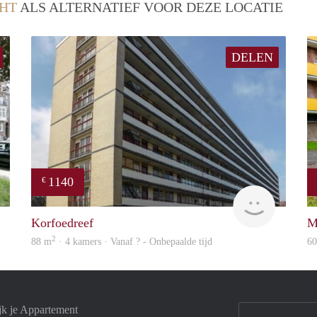
HT
ALS ALTERNATIEF VOOR DEZE LOCATIE
DELEN
1140
€
finder
rent
Korfoedreef
M
2
88 m
· 4 kamers · Vanaf ? - Onbepaalde tijd
6
jk je Appartement