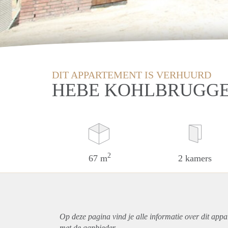
DIT APPARTEMENT IS VERHUURD
HEBE KOHLBRUGGE
2
67 m
2 kamers
Op deze pagina vind je alle informatie over dit
appa
met de aanbieder.