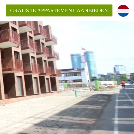
GRATIS JE APPARTEMENT AANBIEDEN
entenUtrecht ?
ding?
k voor het aangeboden