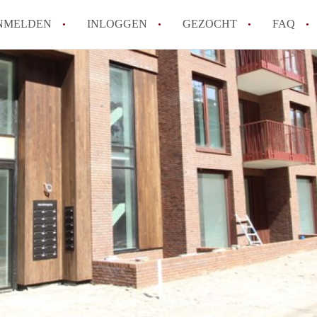
NMELDEN
INLOGGEN
GEZOCHT
FAQ
How to translate AppartementenUtrecht!
Wat is AppartementenUtrecht?
Wat is de privacyverklaring van Appartem
Berekent AppartementenUtrecht
makelaarsvergoeding/bemiddelingsvergoe
Is AppartementenUtrecht verantwoordelij
Appartement / Appartementen in Utrecht?
Alle veelgestelde vragen