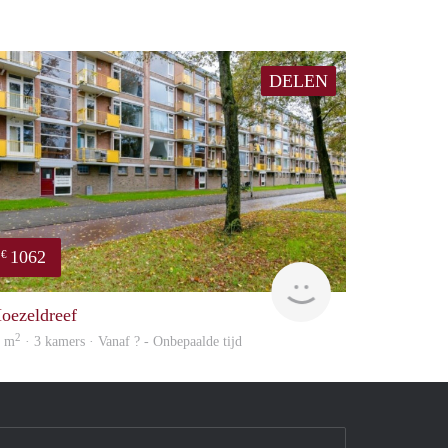
DELEN
1062
€
Woning
oezeldreef
2
0 m
· 3 kamers · Vanaf ? - Onbepaalde tijd