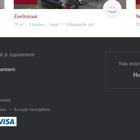
Lexis
finder
Zeeltstraat
W
2
79 m
· 3 kamers · Vanaf ? - Onbepaalde tijd
7
jk je Appartement
Niks leuks
artners
Hu
erland
unts
Account verwijderen
met Paypal
kelijk af met Mastercard
ent gemakkelijk af met Meastro
Je rekent gemakkelijk af met Visa