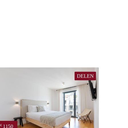
DELEN
1150
€