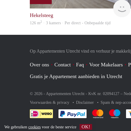
Hekelsteeg
2
126 m
· 3 kamers · Per direct - Onbepaalde tijd
Op Appartementen Utrecht vind en verhuur je makkeli
Over ons
Contact
Faq
Voor Makelaars
P
Gratis je Appartement aanbieden in Utrecht
© 2026 - Appartementen Utrecht - KvK nr. 02094127 –
Ned
Voorwaarden & privacy
Disclaimer
Spam & nep-acco
Je rekent gemakkelijk af 
Je rekent gemak
Je rek
OK!
We gebruiken
cookies
voor de beste service