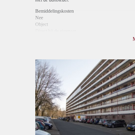
Bemiddelingskosten
Nee
Object
Direct bij de eigenaar
Borg
1055
Garantiestelling
Mogelijk
Huurtoeslag
Niet mogelijk
Inkomen eis
2,8 X Maandhuur Bruto
Huurtermijn
Onbepaalde termijn
Oplevering
Kaal