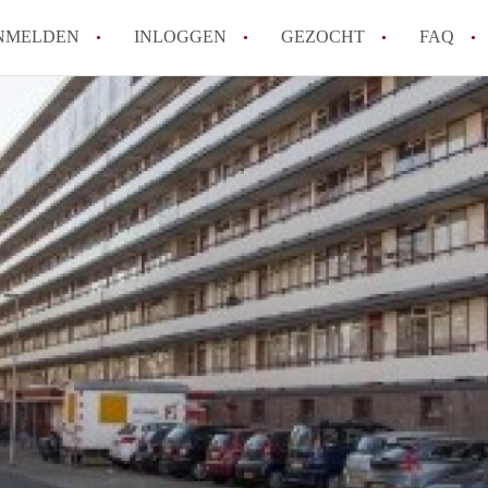
NMELDEN
INLOGGEN
GEZOCHT
FAQ
How to translate AppartementenUtrecht!
Wat is AppartementenUtrecht?
Wat is de privacyverklaring van Appartem
Berekent AppartementenUtrecht
makelaarsvergoeding/bemiddelingsvergoe
Is AppartementenUtrecht verantwoordelij
Appartement / Appartementen in Utrecht?
Alle veelgestelde vragen