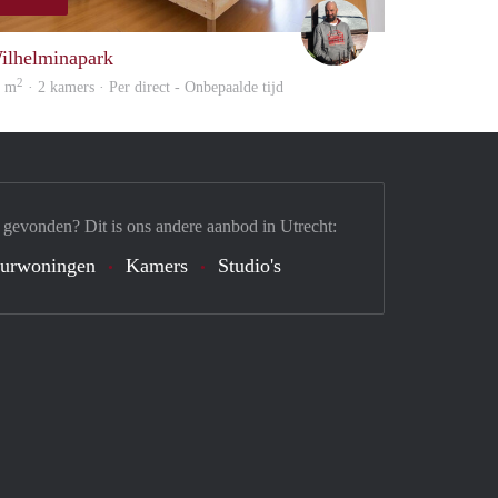
Karl
ilhelminapark
2
0 m
· 2 kamers · Per direct - Onbepaalde tijd
 gevonden? Dit is ons andere aanbod in Utrecht:
urwoningen
Kamers
Studio's