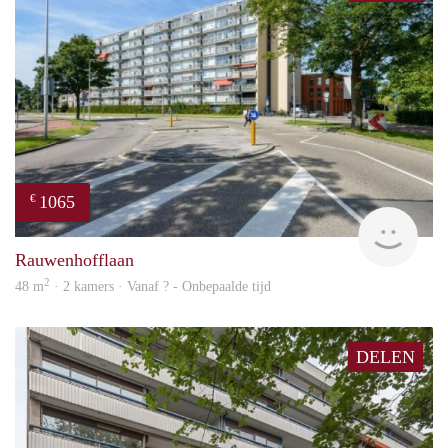
1065
€
rent
Rauwenhofflaan
2
48 m
· 2 kamers · Vanaf ? - Onbepaalde tijd
DELEN