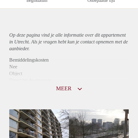
Begindatum
Onbepaalde tijd
Op deze pagina vind je alle informatie over dit
appartement
in Utrecht. Als je vragen hebt kun je contact opnemen met de
aanbieder.
Bemiddelingskosten
Nee
Object
Direct bij de eigenaar
Borg
MEER
1020
Garantiestelling
Mogelijk
Huurtoeslag
Niet mogelijk
Inkomen eis
3,0 X De bruto Huur