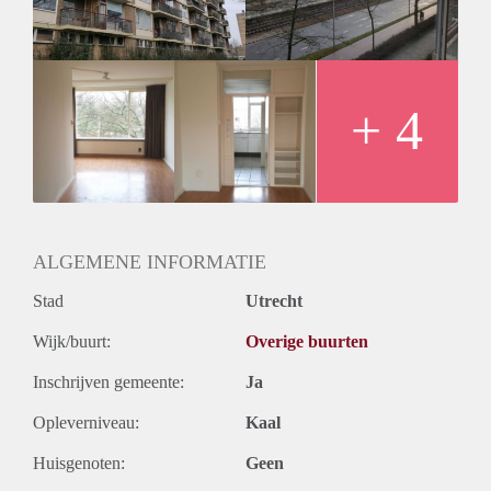
Huurtermijn
Onbepaalde termijn
Oplevering
Kaal
+ 4
ALGEMENE INFORMATIE
Stad
Utrecht
Wijk/buurt:
Overige buurten
Inschrijven gemeente:
Ja
Opleverniveau:
Kaal
Huisgenoten:
Geen