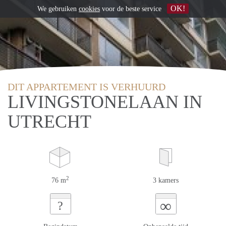
OK!
We gebruiken
cookies
voor de beste service
DIT APPARTEMENT IS VERHUURD
LIVINGSTONELAAN IN
UTRECHT
2
76 m
3 kamers
∞
?