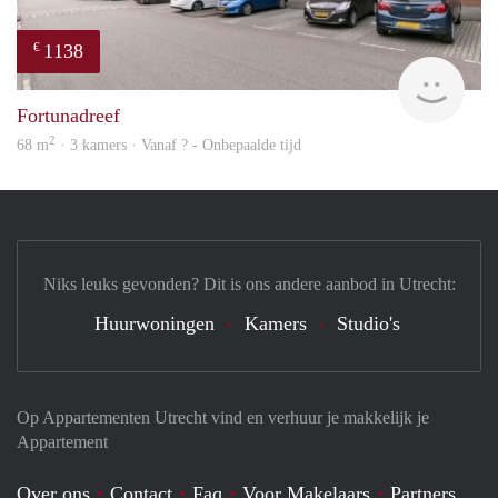
1138
€
finde
Fortunadreef
2
68 m
· 3 kamers · Vanaf ? - Onbepaalde tijd
Niks leuks gevonden? Dit is ons andere aanbod in Utrecht:
Huurwoningen
Kamers
Studio's
Op Appartementen Utrecht vind en verhuur je makkelijk je
Appartement
Over ons
Contact
Faq
Voor Makelaars
Partners