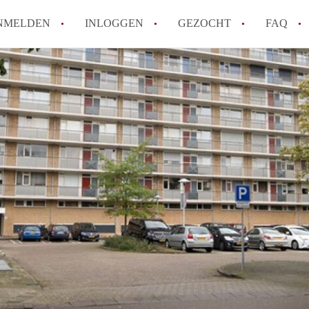
NMELDEN
INLOGGEN
GEZOCHT
FAQ
How to translate AppartementenUtrecht!
Wat is AppartementenUtrecht?
Wat is de privacyverklaring van Appartem
Berekent AppartementenUtrecht
makelaarsvergoeding/bemiddelingsvergoe
Is AppartementenUtrecht verantwoordelij
Appartement / Appartementen in Utrecht?
Alle veelgestelde vragen