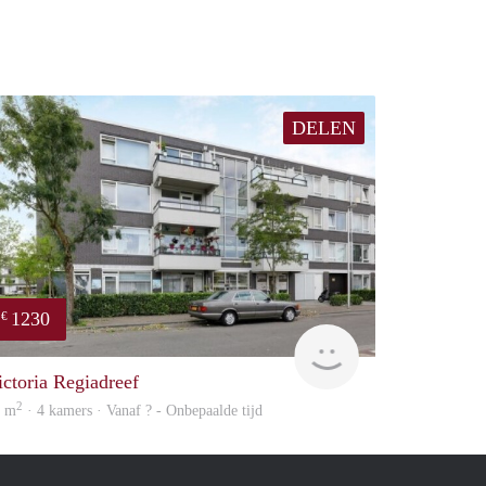
DELEN
1230
€
finder
ictoria Regiadreef
2
2 m
· 4 kamers · Vanaf ? - Onbepaalde tijd