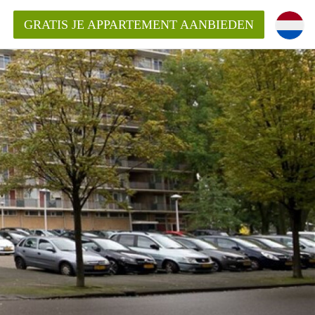
GRATIS JE APPARTEMENT AANBIEDEN
entenUtrecht ?
ding?
k voor het aangeboden