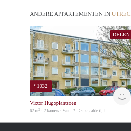
ANDERE APPARTEMENTEN IN
UTREC
DELEN
1032
€
Victor Hugoplantsoen
2
62 m
· 2 kamers · Vanaf ? - Onbepaalde tijd