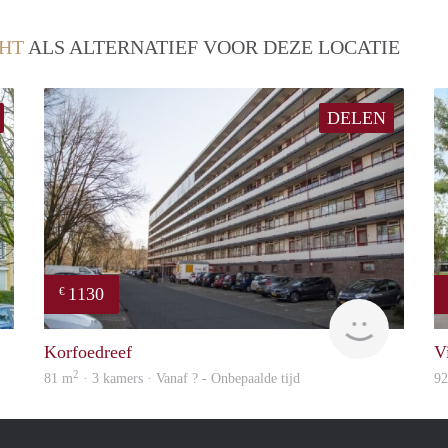
HT
ALS ALTERNATIEF VOOR DEZE LOCATIE
DELEN
1130
€
Woning
finder
Korfoedreef
V
2
81 m
· 3 kamers · Vanaf ? - Onbepaalde tijd
9