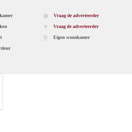
dkamer
Vraag de adverteerder
uken
Vraag de adverteerder
t
Eigen woonkamer
rdeur