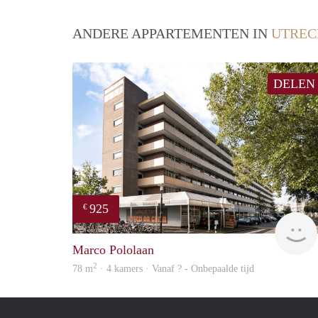
ANDERE APPARTEMENTEN IN
UTREC
DELEN
925
€
Marco Pololaan
2
78 m
· 4 kamers · Vanaf ? - Onbepaalde tijd