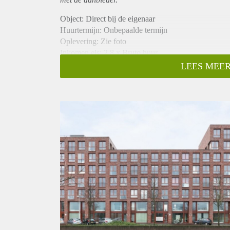
Object: Direct bij de eigenaar
Huurtermijn: Onbepaalde termijn
Oplevering: Zie foto
Inkomen eis: 2,8 x Bruto huur
Garantiestelling mogelijk: Ja
LEES MEER
Borg: 1 Maand
Bemiddeling kosten: Nee
Woningdelers toegestaan: Ja
Huisdieren toegestaan: Afhankelijk van de Eigenaar
Huurtoeslag grens: Nee
Geschikt voor studenten: Afhankelijk van de Eigena