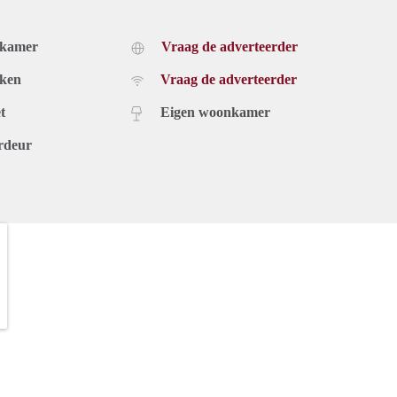
dkamer
Vraag de adverteerder
uken
Vraag de adverteerder
t
Eigen woonkamer
rdeur