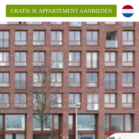
GRATIS JE APPARTEMENT AANBIEDEN
entenUtrecht ?
ding?
k voor het aangeboden