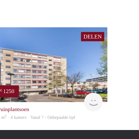
DELEN
1250
€
rent
ruinplantsoen
2
8 m
· 4 kamers · Vanaf ? - Onbepaalde tijd