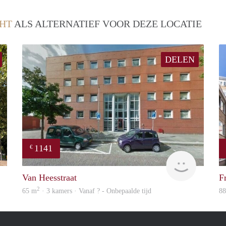
HT
ALS ALTERNATIEF VOOR DEZE LOCATIE
DELEN
1141
€
finder
rent
Van Heesstraat
F
2
65 m
· 3 kamers · Vanaf ? - Onbepaalde tijd
8