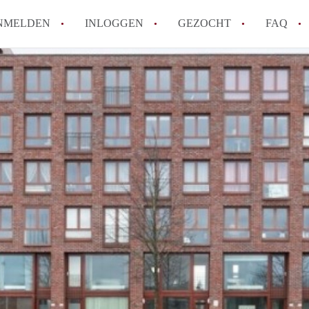
NMELDEN
INLOGGEN
GEZOCHT
FAQ
How to translate AppartementenUtrecht!
Wat is AppartementenUtrecht?
Wat is de privacyverklaring van Appartem
Berekent AppartementenUtrecht
makelaarsvergoeding/bemiddelingsvergoe
Is AppartementenUtrecht verantwoordelij
Appartement / Appartementen in Utrecht?
Alle veelgestelde vragen