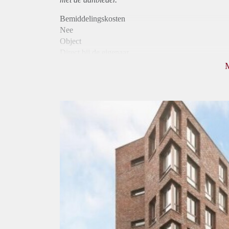
Bemiddelingskosten
Nee
Object
Direct bij de eigenaar
Borg
1177
Garantiestelling
Mogelijk
Huurtoeslag
Niet mogelijk
Inkomen eis
3,1 X Maandhuur Bruto
Huurtermijn
Onbepaalde termijn
Oplevering
Kaal