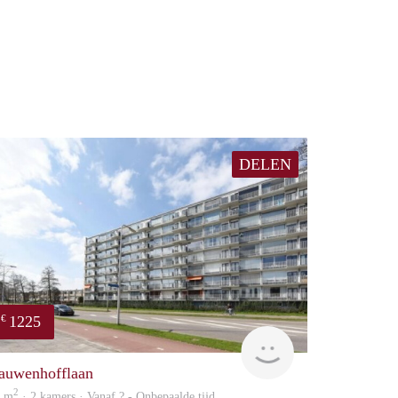
DELEN
1225
€
finder
auwenhofflaan
2
8 m
· 2 kamers · Vanaf ? - Onbepaalde tijd