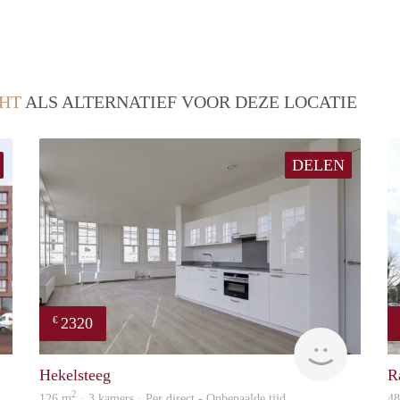
HT
ALS ALTERNATIEF VOOR DEZE LOCATIE
DELEN
2320
€
finder
Lexis
Hekelsteeg
R
2
126 m
· 3 kamers · Per direct - Onbepaalde tijd
4