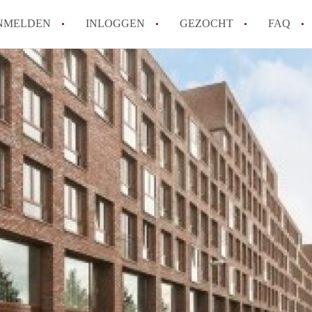
NMELDEN
INLOGGEN
GEZOCHT
FAQ
How to translate AppartementenUtrecht!
Wat is AppartementenUtrecht?
Wat is de privacyverklaring van Appartem
Berekent AppartementenUtrecht
makelaarsvergoeding/bemiddelingsvergoe
Is AppartementenUtrecht verantwoordelij
Appartement / Appartementen in Utrecht?
Alle veelgestelde vragen