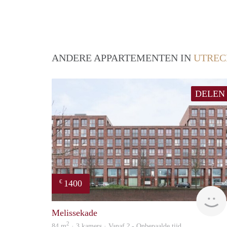
ANDERE APPARTEMENTEN IN
UTREC
DELEN
1400
€
Melissekade
2
84 m
· 3 kamers · Vanaf ? - Onbepaalde tijd