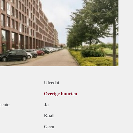
Utrecht
Overige buurten
eente:
Ja
Kaal
Geen