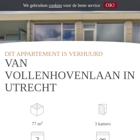
OK!
We gebruiken
cookies
voor de beste service
DIT APPARTEMENT IS VERHUURD
VAN
VOLLENHOVENLAAN IN
UTRECHT
2
77 m
3 kamers
∞
?