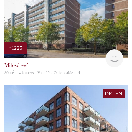
1225
€
finde
Milosdreef
2
80 m
· 4 kamers · Vanaf ? - Onbepaalde tijd
DELEN