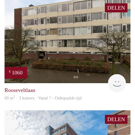
DELEN
1060
€
rent
Rooseveltlaan
2
69 m
· 3 kamers · Vanaf ? - Onbepaalde tijd
DELEN