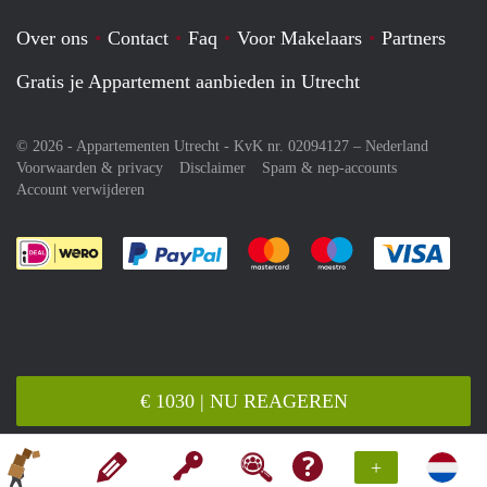
Over ons
Contact
Faq
Voor Makelaars
Partners
Gratis je Appartement aanbieden in Utrecht
© 2026 - Appartementen Utrecht - KvK nr. 02094127 –
Nederland
Voorwaarden & privacy
Disclaimer
Spam & nep-accounts
Account verwijderen
Je rekent gemakkelijk af met Paypal
Je rekent gemakkelijk af met M
Je rekent gemakkelij
Je re
€ 1030 | NU REAGEREN
+