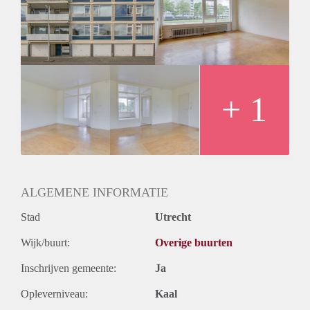
Inkomen eis
2,8 X Maandhuur Bruto
Huurtermijn
Onbepaalde termijn
Oplevering
Kaal
+ 1
ALGEMENE INFORMATIE
Stad
Utrecht
Wijk/buurt:
Overige buurten
Inschrijven gemeente:
Ja
Opleverniveau:
Kaal