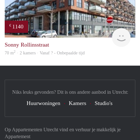
1140
€
rent
Sonny Rollinsstraat
2
70 m
· 2 kamers · Vanaf ? - Onbepaalde tijd
Niks leuks gevonden? Dit is ons andere aanbod in Utrecht:
Huurwoningen
Kamers
Studio's
Op Appartementen Utrecht vind en verhuur je makkelijk je
Appartement