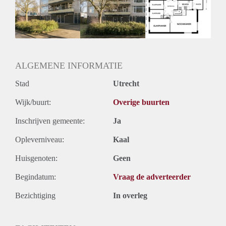
Inkomen eis
3,1 X Maandhuur Bruto
Huurtermijn
Onbepaalde termijn
Oplevering
Kaal
ALGEMENE INFORMATIE
Stad
Utrecht
Wijk/buurt:
Overige buurten
Inschrijven gemeente:
Ja
Opleverniveau:
Kaal
Huisgenoten:
Geen
Begindatum:
Vraag de adverteerder
Bezichtiging
In overleg