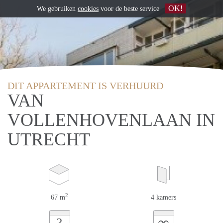
OK!
We gebruiken
cookies
voor de beste service
DIT APPARTEMENT IS VERHUURD
VAN
VOLLENHOVENLAAN IN
UTRECHT
2
67 m
4 kamers
∞
?