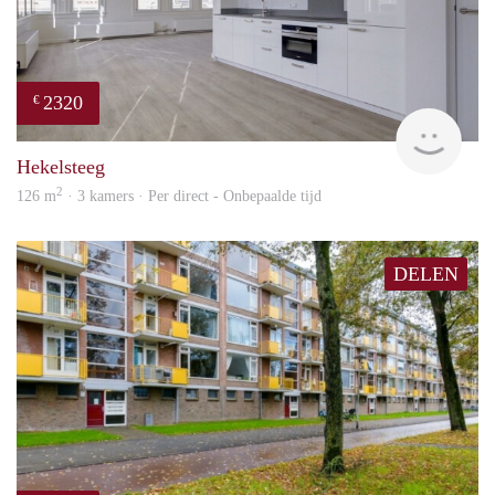
2320
€
Lexi
Hekelsteeg
2
126 m
· 3 kamers · Per direct - Onbepaalde tijd
DELEN