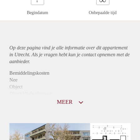
Begindatum
Onbepaalde tijd
Op deze pagina vind je alle informatie over dit
appartement
in Utrecht. Als je vragen hebt kun je contact opnemen met de
aanbieder.
Bemiddelingskosten
Nee
Object
Direct bij de eigenaar
Borg
MEER
1275
Garantiestelling
Mogelijk
Huurtoeslag
Niet mogelijk