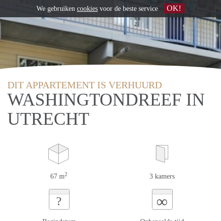
OK!
We gebruiken
cookies
voor de beste service
DIT APPARTEMENT IS VERHUURD
WASHINGTONDREEF IN
UTRECHT
2
67 m
3 kamers
∞
?