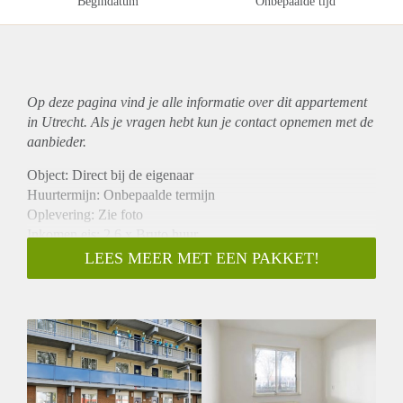
Begindatum
Onbepaalde tijd
Op deze pagina vind je alle informatie over dit
appartement
in Utrecht. Als je vragen hebt kun je contact opnemen met de
aanbieder.
Object: Direct bij de eigenaar
Huurtermijn: Onbepaalde termijn
Oplevering: Zie foto
Inkomen eis: 2,6 x Bruto huur
Garantiestelling mogelijk: Ja
LEES MEER MET EEN PAKKET!
Borg: 1 Maand
Bemiddeling kosten: Nee
Woningdelers toegestaan: Ja
Huisdieren toegestaan: Afhankelijk van de Eigenaar
Huurtoeslag grens: Nee
Geschikt voor studenten: Afhankelijk van de Eigenaar