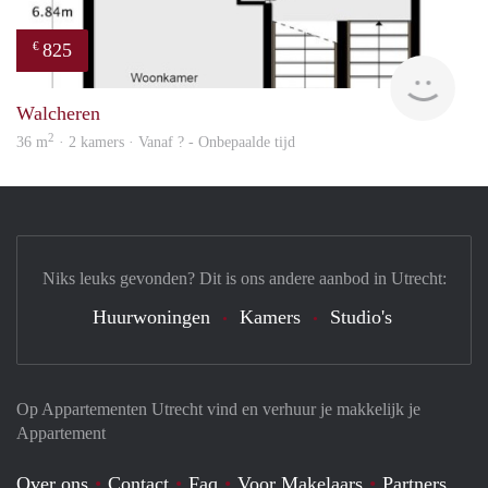
825
€
finde
Walcheren
2
36 m
· 2 kamers · Vanaf ? - Onbepaalde tijd
Niks leuks gevonden? Dit is ons andere aanbod in Utrecht:
Huurwoningen
Kamers
Studio's
Op Appartementen Utrecht vind en verhuur je makkelijk je
Appartement
Over ons
Contact
Faq
Voor Makelaars
Partners