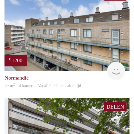
1200
€
finde
Normandië
2
79 m
· 4 kamers · Vanaf ? - Onbepaalde tijd
DELEN