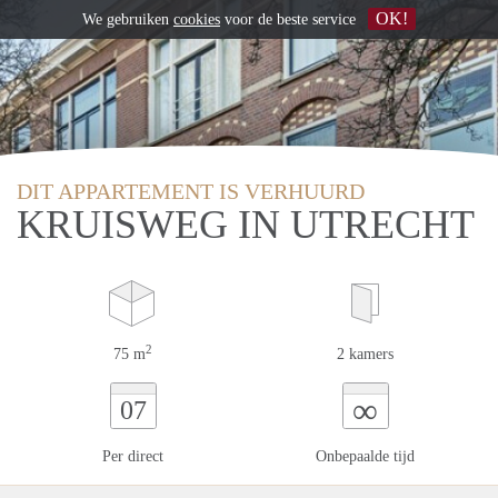
OK!
We gebruiken
cookies
voor de beste service
DIT APPARTEMENT IS VERHUURD
KRUISWEG IN UTRECHT
2
75 m
2 kamers
∞
07
Per direct
Onbepaalde tijd