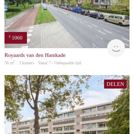
1060
€
rent
Royaards van den Hamkade
2
56 m
· 3 kamers · Vanaf ? - Onbepaalde tijd
DELEN